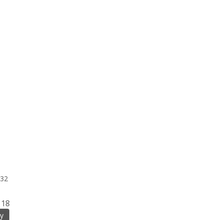
32
18
у