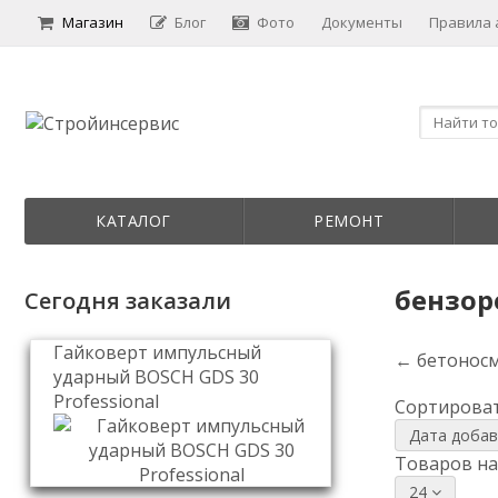
Магазин
Блог
Фото
Документы
Правила
КАТАЛОГ
РЕМОНТ
бензор
Сегодня заказали
Гайковерт импульсный
← бетонос
ударный BOSCH GDS 30
Professional
Сортироват
Дата доба
Товаров на
24