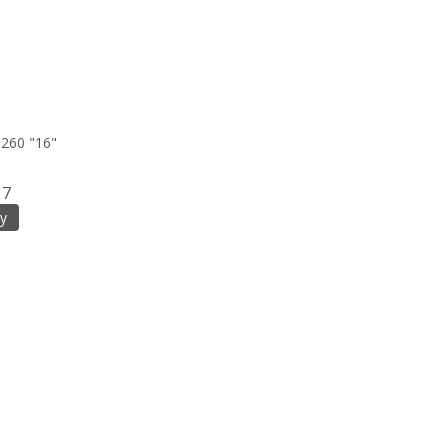
260 "16"
7
у