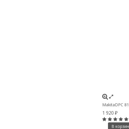
MakitaDPC 81
1 920
₽
В корзин