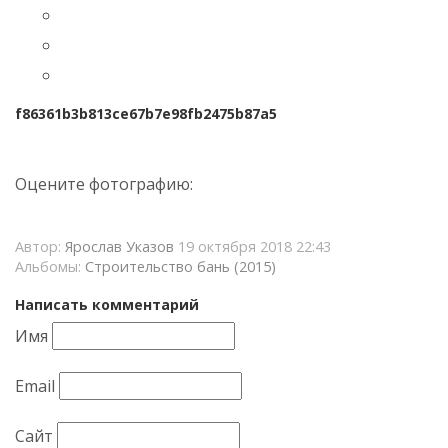
f86361b3b813ce67b7e98fb2475b87a5
Оцените фотографию:
Автор:
Ярослав Указов
19 октября 2018 22:43
Альбомы:
Строительство бань (2015)
Написать комментарий
Имя
Email
Сайт