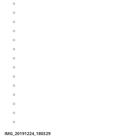
IMG_20191224_180329