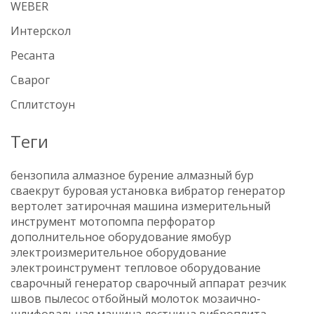
WEBER
Интерскол
Ресанта
Сварог
Сплитстоун
Теги
бензопила
алмазное бурение
алмазный бур
сваекрут
буровая установка
вибратор
генератор
вертолет
затирочная машина
измерительный
инструмент
мотопомпа
перфоратор
дополнительное оборудование
ямобур
электроизмерительное оборудование
электроинструмент
тепловое оборудование
сварочный генератор
сварочный аппарат
резчик
швов
пылесос
отбойный молоток
мозаично-
шлифовальная машина
лестница
виброплита